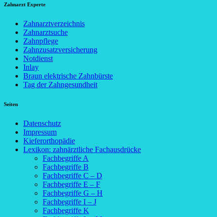
Zahnarzt Experte
Zahnarztverzeichnis
Zahnarztsuche
Zahnpflege
Zahnzusatzversicherung
Notdienst
Inlay
Braun elektrische Zahnbürste
Tag der Zahngesundheit
Seiten
Datenschutz
Impressum
Kieferorthopädie
Lexikon: zahnärztliche Fachausdrücke
Fachbegriffe A
Fachbegriffe B
Fachbegriffe C – D
Fachbegriffe E – F
Fachbegriffe G – H
Fachbegriffe I – J
Fachbegriffe K