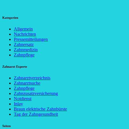
Kategorien
Allgemein
Nachrichten
Pressemitteilungen
Zahnersatz
Zahnmedizin
Zahnpflege
Zahnarzt Experte
Zahnarztverzeichnis
Zahnarztsuche
Zahnpflege
Zahnzusatzversicherung
Notdienst
Inlay
Braun elektrische Zahnbürste
Tag der Zahngesundheit
Seiten