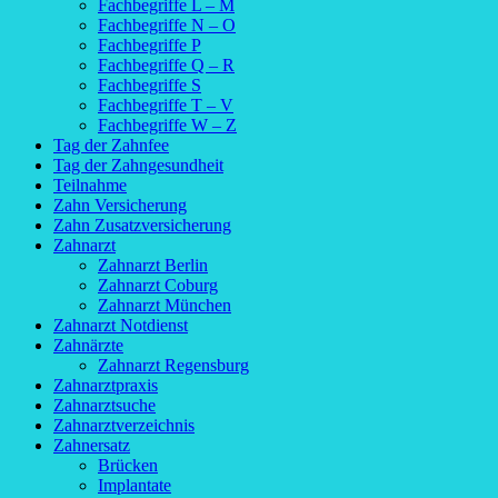
Fachbegriffe L – M
Fachbegriffe N – O
Fachbegriffe P
Fachbegriffe Q – R
Fachbegriffe S
Fachbegriffe T – V
Fachbegriffe W – Z
Tag der Zahnfee
Tag der Zahngesundheit
Teilnahme
Zahn Versicherung
Zahn Zusatzversicherung
Zahnarzt
Zahnarzt Berlin
Zahnarzt Coburg
Zahnarzt München
Zahnarzt Notdienst
Zahnärzte
Zahnarzt Regensburg
Zahnarztpraxis
Zahnarztsuche
Zahnarztverzeichnis
Zahnersatz
Brücken
Implantate