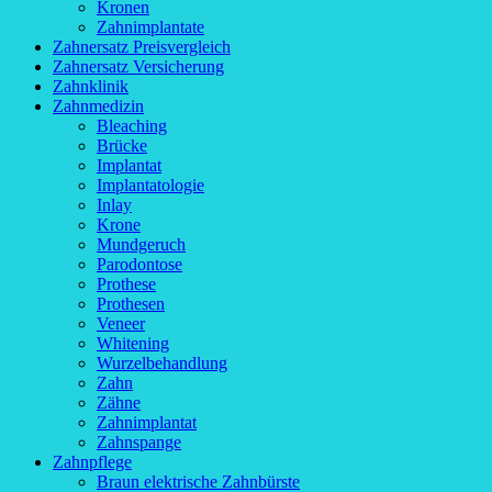
Kronen
Zahnimplantate
Zahnersatz Preisvergleich
Zahnersatz Versicherung
Zahnklinik
Zahnmedizin
Bleaching
Brücke
Implantat
Implantatologie
Inlay
Krone
Mundgeruch
Parodontose
Prothese
Prothesen
Veneer
Whitening
Wurzelbehandlung
Zahn
Zähne
Zahnimplantat
Zahnspange
Zahnpflege
Braun elektrische Zahnbürste