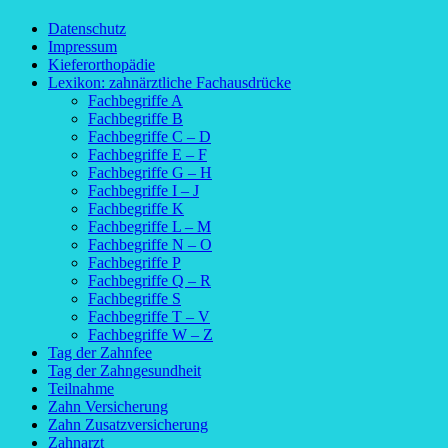
Datenschutz
Impressum
Kieferorthopädie
Lexikon: zahnärztliche Fachausdrücke
Fachbegriffe A
Fachbegriffe B
Fachbegriffe C – D
Fachbegriffe E – F
Fachbegriffe G – H
Fachbegriffe I – J
Fachbegriffe K
Fachbegriffe L – M
Fachbegriffe N – O
Fachbegriffe P
Fachbegriffe Q – R
Fachbegriffe S
Fachbegriffe T – V
Fachbegriffe W – Z
Tag der Zahnfee
Tag der Zahngesundheit
Teilnahme
Zahn Versicherung
Zahn Zusatzversicherung
Zahnarzt